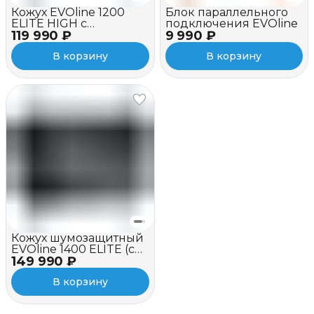
Кожух EVOline 1200
Блок параллельного
ELITE HIGH c
подключения EVOline
119 990 ₽
вентилятором
9 990 ₽
В корзину
В корзину
Кожух шумозащитный
EVOline 1400 ELITE (c
149 990 ₽
вентилятором)
В корзину