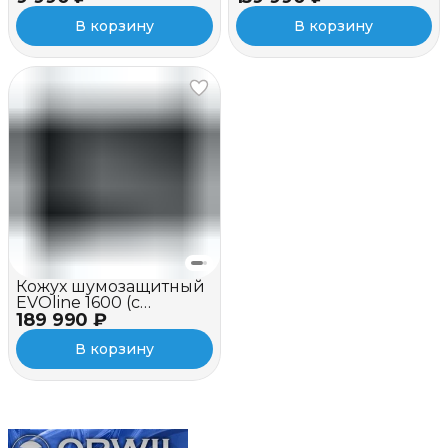
В корзину
В корзину
Кожух шумозащитный
EVOline 1600 (c
189 990 ₽
вентилятором и
зимним пакетом)
В корзину