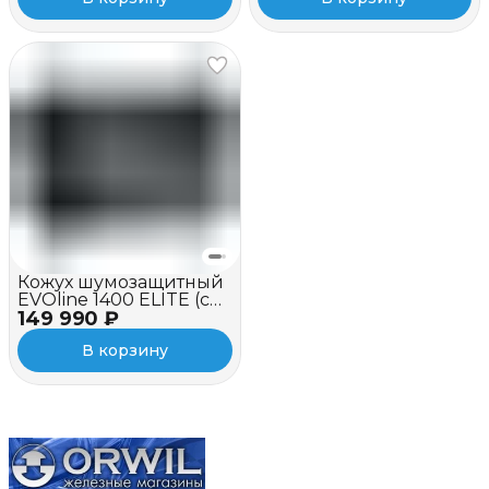
Кожух шумозащитный
EVOline 1400 ELITE (c
149 990 ₽
вентилятором)
В корзину