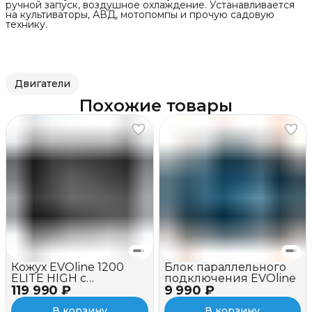
ручной запуск, воздушное охлаждение. Устанавливается
на культиваторы, АВД, мотопомпы и прочую садовую
технику.
Двигатели
Похожие товары
Кожух EVOline 1200
Блок параллельного
ELITE HIGH c
подключения EVOline
119 990 ₽
вентилятором
9 990 ₽
В корзину
В корзину