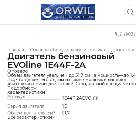
8 (903)
Главная
›
Силовое оборудование и техника
›
Двигатели
Двигатель бензиновый
EVOline 1E44F-2A
О товаре
Объем двигателя увеличен до 51,7 см³, а мощность—до 1,4
л.с., что делает его одним из самых мощных в линейке
двухтактных мини-двигателей. Стандартный вал диаметр
76 мм с автоматическим сцеплением совместим с широк
Подробнее
парком оборудования.
Характеристики
Артикул
1E44F-2AEVO
Серия двигателя
1E
Объем двигателя, cм³
51,7
Все характеристики