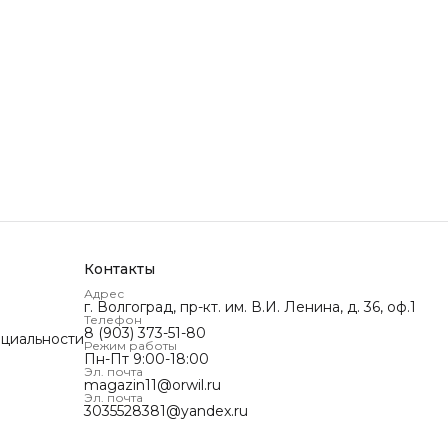
Контакты
Адрес
г. Волгоград, пр-кт. им. В.И. Ленина, д. 36, оф.1
Телефон
8 (903) 373-51-80
циальности
Режим работы
Пн-Пт 9:00-18:00
Эл. почта
magazin11@orwil.ru
Эл. почта
3035528381@yandex.ru