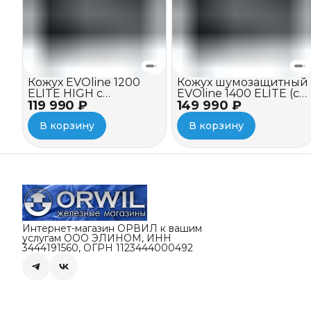
Кожух EVOline 1200
Кожух шумозащитный
ELITE HIGH c
EVOline 1400 ELITE (c
119 990 ₽
вентилятором
149 990 ₽
вентилятором)
В корзину
В корзину
Интернет-магазин ОРВИЛ к вашим
услугам ООО ЭЛИНОМ, ИНН
3444191560, ОГРН 1123444000492