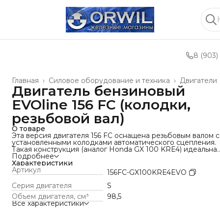
8 (903)
Главная
›
Силовое оборудование и техника
›
Двигатели
Двигатель бензиновый
EVOline 156 FC (колодки,
резьбовой вал)
О товаре
Эта версия двигателя 156 FC оснащена резьбовым валом с
установленными колодками автоматического сцепления.
Такая конструкция (аналог Honda GX 100 KRE4) идеальна
для оборудования, требующего безопасного и простого
Подробнее
запуска. Резьбовой вал и автоматическое сцепление
Характеристики
предоставляют пользователю удобство работы: инструме
Артикул
156FC-GX100KRE4EVO
запускается без рывков и останавливается при сбросе газ
Консольный фланец расширяет возможности по монтажу
Серия двигателя
S
двигателя на технику.
Объем двигателя, cм³
98,5
Все характеристики