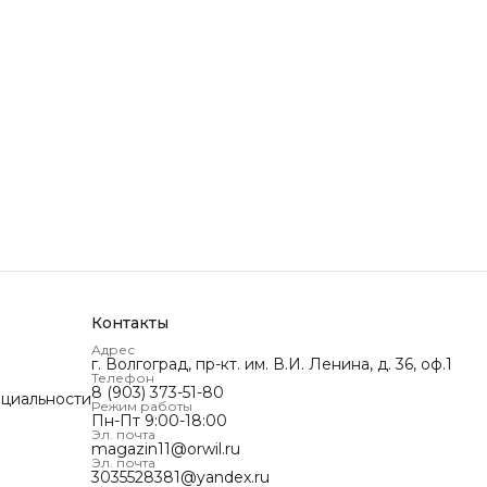
Контакты
Адрес
г. Волгоград, пр-кт. им. В.И. Ленина, д. 36, оф.1
Телефон
8 (903) 373-51-80
циальности
Режим работы
Пн-Пт 9:00-18:00
Эл. почта
magazin11@orwil.ru
Эл. почта
3035528381@yandex.ru