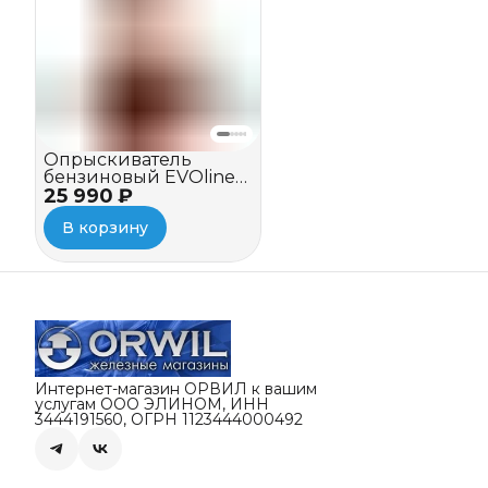
Опрыскиватель
бензиновый EVOline
25 990 ₽
MBG 54 Plus
В корзину
Интернет-магазин ОРВИЛ к вашим
услугам ООО ЭЛИНОМ, ИНН
3444191560, ОГРН 1123444000492