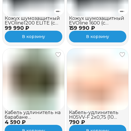
Кожух шумозащитный
Кожух шумозащитный
EVOline1200 ELITE (c
EVOline 1600 (c
99 990 ₽
вентилятором)
159 990 ₽
вентилятором)
В корзину
В корзину
Кабель удлинитель на
Кабель-удлинитель
барабане
H05VV-F 2x0,75 (10
4 590 ₽
ELECTRALOCK 3x1 (25
790 ₽
метров, оранжевый)
метров, 16A,
В корзину
В корзину