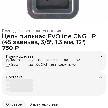
Принадлежности для цепных пил
Принадлежности и оснастка
›
Цепь пильная EVOline CNG LP
Главная
›
Техника для леса, сада, парка
›
(45 звеньев, 3/8", 1.3 мм, 12")
750 ₽
Преимущества
Доставка в пункты выдачи или до двери
Оплата — картой, СБП или наличными
Доставка
О товаре
Характеристики