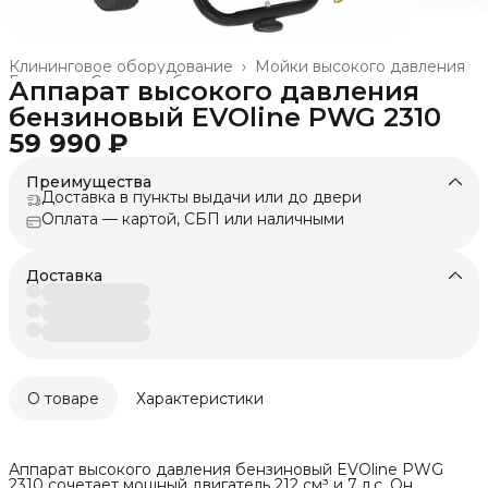
Клининговое оборудование
›
Мойки высокого давления
Главная
›
Силовое оборудование и техника
›
Аппарат высокого давления
бензиновый EVOline PWG 2310
59 990 ₽
Преимущества
Доставка в пункты выдачи или до двери
Оплата — картой, СБП или наличными
Доставка
О товаре
Характеристики
Аппарат высокого давления бензиновый EVOline PWG
2310 сочетает мощный двигатель 212 см³ и 7 л.с. Он