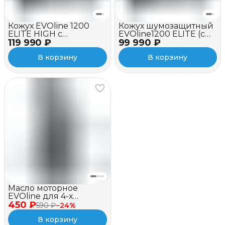
Кожух EVOline 1200
Кожух шумозащитный
ELITE HIGH c
EVOline1200 ELITE (c
119 990 ₽
вентилятором
99 990 ₽
вентилятором)
В корзину
В корзину
Масло моторное
EVOline для 4-х
450 ₽
тактных двигателей,
590 ₽
−
24
%
полусинтетическое,
В корзину
SAE 10W-40 API SJ/CF, 1